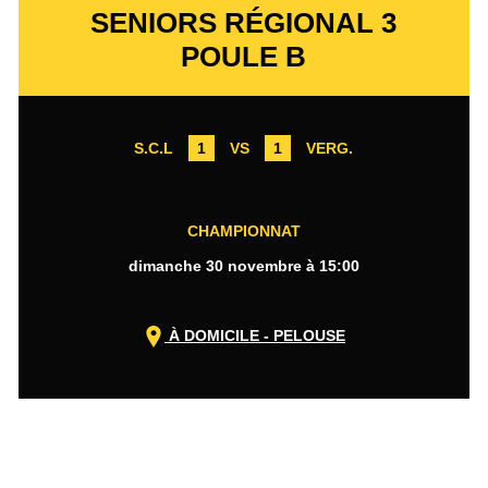
SENIORS RÉGIONAL 3
POULE B
S.C.L
1
VS
1
VERG.
CHAMPIONNAT
dimanche 30 novembre à 15:00
À DOMICILE - PELOUSE