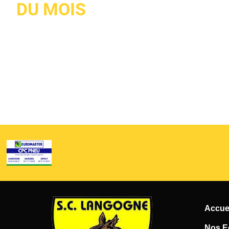
DU MOIS
Accue
Nos E