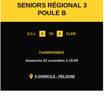
SENIORS RÉGIONAL 3
POULE B
S.C.L
0
VS
0
CLER.
CHAMPIONNAT
dimanche 23 novembre à 15:00
À DOMICILE - PELOUSE