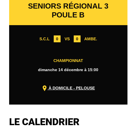
SENIORS RÉGIONAL 3
POULE B
S.C.L
0
VS
0
AMBE.
CHAMPIONNAT
dimanche 14 décembre à 15:00
À DOMICILE - PELOUSE
LE CALENDRIER