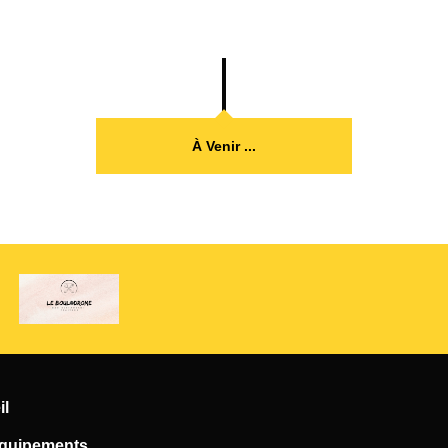
À Venir ...
il
quipements