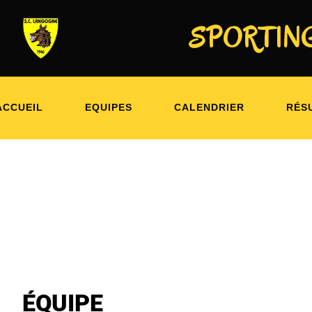
SPORTING
SPORTING CLUB LANGONAIS 
ACCUEIL
EQUIPES
CALENDRIER
RÉS
ÉQUIPE