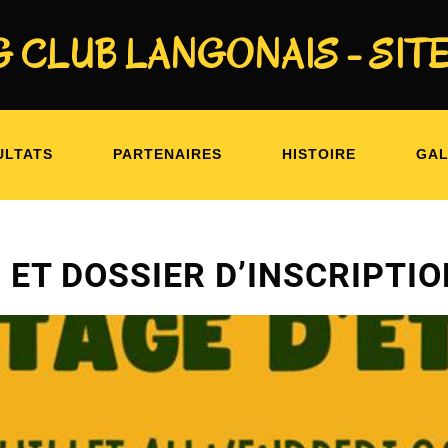
 CLUB LANGONAIS - SITE
: STAGE D’ÉTÉ : PLANNING ET
ULTATS
PARTENAIRES
HISTOIRE
GAL
 ET DOSSIER D’INSCRIPTI